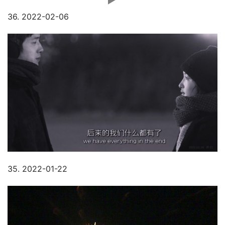
36. 2022-02-06
35. 2022-01-22