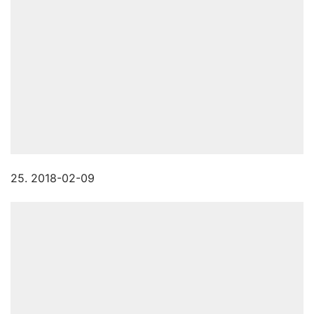
25. 2018-02-09