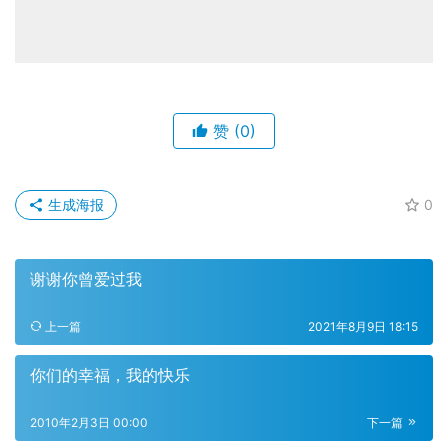
赞
(0)
生成海报
0
谢谢你曾爱过我
上一篇
2021年8月9日 18:15
你们的幸福，我的快乐
2010年2月3日 00:00
下一篇
相关推荐
你们的幸福，我的快乐