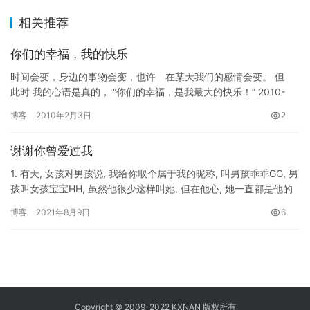
时间会变，身边的事物会变，也许 在某天我们的感情会变。 但
此时 我的心语是真的， “你们的幸福，是我最大的快乐！” 2010-
02-03 &nb…
博客
2010年2月3日
2
谢谢你曾爱过我
1. 有天, 女孩对男孩说, 我给你取个属于我的昵称, 叫男孩乖乖GG, 男
孩叫女孩宝宝HH, 虽然他很少这样叫她, 但在他心, 她一直都是他的
宝宝. 2. HH总爱故意说大自己的…
博客
2021年8月9日
6
Copyright © 2009-2022 KXNAN 版权所有