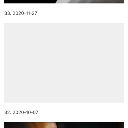
33. 2020-11-27
32. 2020-10-07