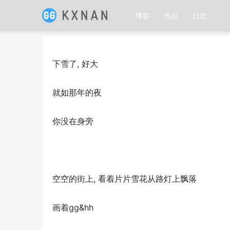
博客
作品
日志
下雪了, 好大
就如那年的夜
你没在身旁
空空的街上, 看着片片雪花从路灯上飘落
画着gg&hh