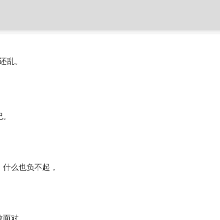
理还乱。
纪。
，什么也负不起，
敢面对