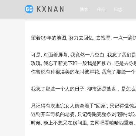
博客
作品
日志
望着09年的地图, 努力去回忆, 去找寻, 一点一滴
可是, 对面着屏幕, 我竟然一片空白, 我忘了我
玫瑰, 我忘了新光下班一般我是回柳市, 还是去你
你曾说有种很凄美的花叫彼岸花, 我忘了那些一个
我忘了那些一个人的日子, 柳市还是盐盘，是怎么
只记得有次逛完女人街牵着手”回家”, 只记得馄
遇到开车司机的老婆, 只记得跑完整条刘宅路找吃
时候, 晚上不想呆在房间里, 去网吧看嘻哈四重奏,