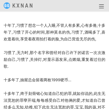
十年了,习惯了想念一个人入睡,不管人有多累,心有多倦,十多
年了,习惯了开心的时间,那种莫名的伤,习惯了,酒喝多了,喜
欢逛着街,享受着夜雨拍打着的脸,为自己营造无尽的伤,
习惯了,无力时,那个名字和曾经对自己许下的诺言一次次激
励自己,习惯了,关掉灯,对显示器发呆,点燃烟,重复着过往的
歌.
十多年了,抽屉总会留着两枚1999硬币…
十多年了,终于刻骨铭心知道自己犯的罪,就如你说的,此生无
法宽恕的罪孽开端,每每感受自己对他俩的爱,才知道自己曾
经多么无知,幼稚,犯下此生无法宽恕的罪,宝宝,我的孩,对不